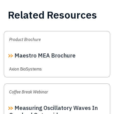
페
막
지
이
페
지
Related Resources
지
이
정
지
Product Brochure
Maestro MEA Brochure
Authors
Axion BioSystems
Coffee Break Webinar
Measuring Oscillatory Waves In