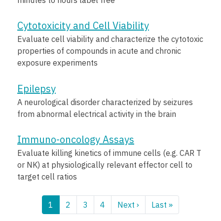
Cytotoxicity and Cell Viability
Evaluate cell viability and characterize the cytotoxic
properties of compounds in acute and chronic
exposure experiments
Epilepsy
A neurological disorder characterized by seizures
from abnormal electrical activity in the brain
Immuno-oncology Assays
Evaluate killing kinetics of immune cells (e.g. CAR T
or NK) at physiologically relevant effector cell to
target cell ratios
페
1
2
3
4
Next ›
다
Last »
마
이
음
지