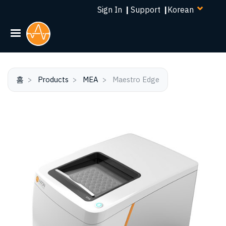
Select
주
Sign In
|
Support
|
your
요
language
콘
텐
츠
로
건
홈
Products
MEA
Maestro Edge
너
뛰
기