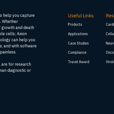
Useful Links
Res
to help you capture
s. Whether
Products
Card
ar growth and death
ble cells; Axion
Applications
Cellu
nology can help you
Case Studies
Neur
me, and with software
painless.
Compliance
Onco
Travel Award
Viro
 are for research
man diagnostic or