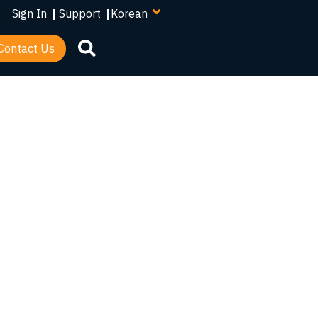
your
Sign In
|
Support
|
language
Contact Us