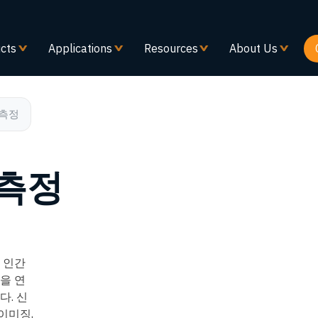
주
요
콘
cts
Applications
Resources
About Us
텐
츠
로
건
 측정
너
뛰
기
 측정
 인간
을 연
다. 신
이미징,