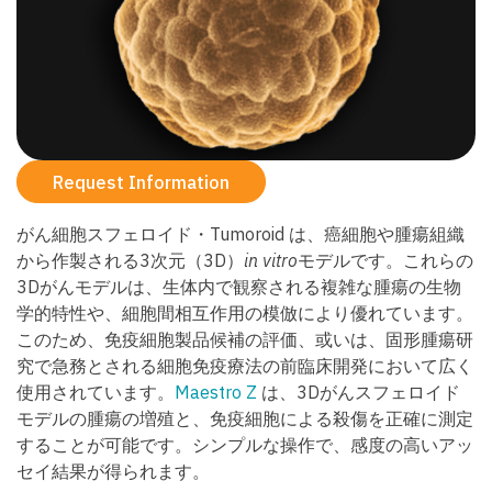
Request Information
がん細胞スフェロイド・Tumoroid は、癌細胞や腫瘍組織
から作製される3次元（3D）
in vitro
モデルです。これらの
3Dがんモデルは、生体内で観察される複雑な腫瘍の生物
学的特性や、細胞間相互作用の模倣により優れています。
このため、免疫細胞製品候補の評価、或いは、固形腫瘍研
究で急務とされる細胞免疫療法の前臨床開発において広く
使用されています。
Maestro Z
は、3Dがんスフェロイド
モデルの腫瘍の増殖と、免疫細胞による殺傷を正確に測定
することが可能です。シンプルな操作で、感度の高いアッ
セイ結果が得られます。