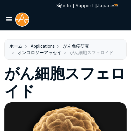
Select
メ
Sign In
|
Support
|
your
イ
language
ン
コ
ン
テ
ン
ホーム
Applications
がん免疫研究
オンコロジーアッセイ
がん細胞スフェロイド
ツ
に
がん細胞スフェロ
移
動
イド