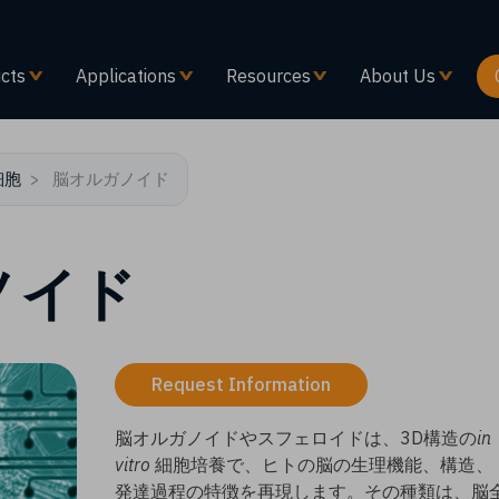
メ
イ
ン
cts
Applications
Resources
About Us
コ
ン
テ
ン
細胞
脳オルガノイド
ツ
に
移
ノイド
動
Request Information
脳オルガノイドやスフェロイドは、3D構造の
in
vitro
細胞培養で、ヒトの脳の生理機能、構造、
発達過程の特徴を再現します。その種類は、脳