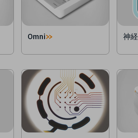
Omni
神
Image
Image