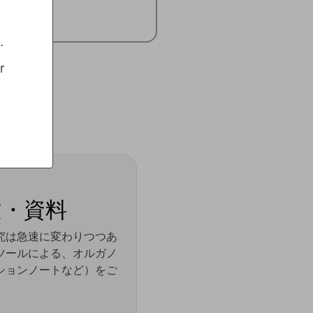
.
 
・資料​
究は急速に変わりつつあ
ル解析ツールによる、オルガノ
ションノートなど）をご