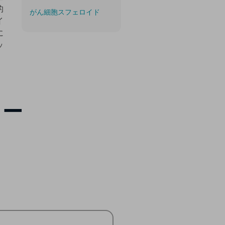
的
がん細胞スフェロイド
イ
に
ッ
ロー