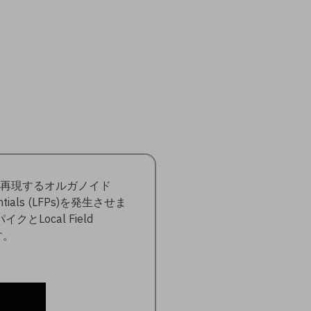
を再現するオルガノイド
ials (LFPs)を発生させま
Local Field
。​