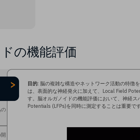
イドの機能評価
>
目的
: 脳の複雑な構造やネットワーク活動の特徴
は、表面的な神経発火に加えて、Local Field Potent
す。脳オルガノイドの機能評価において、神経スパイクと
Potentials (LFPs)を同時に測定することは重要です
熟の
の開