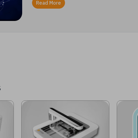
Read More
s
Image
Image