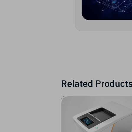
Related Product
Image