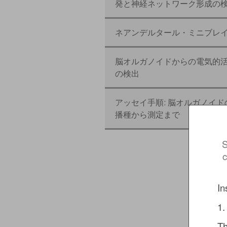
発と神経ネットワーク形成の検
ネアンデルタール・ミニブレ
脳オルガノイドからの電気的
の検出
アッセイ手順: 脳オルガノイド
播種から測定まで
S
c
In
1.
Th