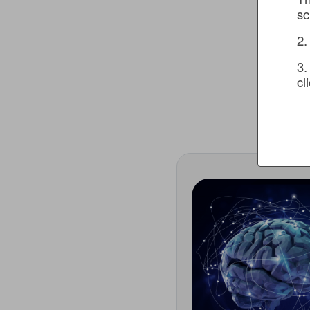
sc
2.
3.
cl