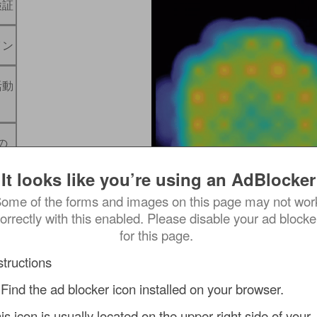
証​
イン
活動
の
It looks like you’re using an AdBlocker
ome of the forms and images on this page may not work
orrectly with this enabled. Please disable your ad blocker
脳オルガノイドの電気的な活動は Maestro ME
for this page.
されます。また、MEA Viability モジュール
認ができます。​
structions
結果
: 神経スパイクはオルガノイドの周囲領域から
 Find the ad blocker icon installed on your browser.
内部より発生します。LFPの測定により、神経ス
is icon is usually located on the upper right side of your 
も可能です。​