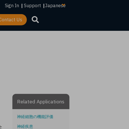
your
Sign In
|
Support
|
language
Contact Us
Related Applications
神経細胞の機能評価
神経疾患
全