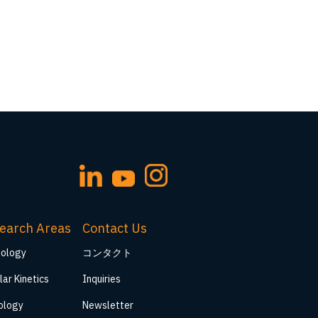
earch Areas
Contact Us
iology
コンタクト
lar Kinetics
Inquiries
ology
Newsletter