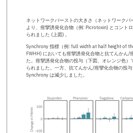
ネットワークバーストの大きさ（ネットワークバ
より、痙攣誘発化合物（例: Picrotoxin) とコン
られました (上図) 。
Synchrony 指標（例: full width at half height of th
FWHH) においても痙攣誘発化合物と抗てんかん
た。痙攣誘発化合物の投与（下図、オレンジ色）では S
られました。一方、抗てんかん/痙攣化合物の投与（下
Synchrony は減少しました。