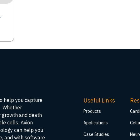
ュ
Useful Links
Res
to help you capture
s. Whether
Products
Card
ar growth and death
ble cells; Axion
Applications
Cellu
nology can help you
Case Studies
Neur
me, and with software