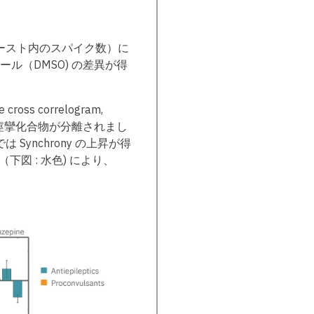
ースト内のスパイク数）に
トロール（DMSO) の差異が得
e cross correlogram,
/痙攣化合物が分離されまし
ynchrony の上昇が得
図 : 水色) により、