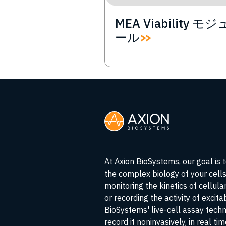
MEA Viability モジ
ール
At Axion BioSystems, our goal is 
the complex biology of your cell
monitoring the kinetics of cellul
or recording the activity of excita
BioSystems' live-cell assay tech
record it noninvasively, in real ti