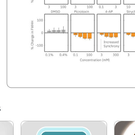
s
Image
Image