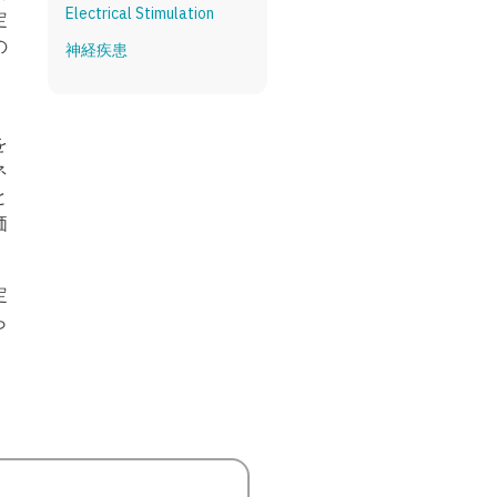
Electrical Stimulation
定
の
神経疾患
を
ネ
と
価
定
ら