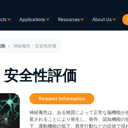
メ
イ
ン
cts
Applications
Resources
About Us
コ
ン
テ
ン
細胞
神経毒性・安全性評価
ツ
に
移
・安全性評価
動
Request Information
神経毒性は、ある物質によって正常な脳機能が
変されることにより発生し、発作、認知機能の
下、運動機能の低下、異常行動などの症状で現