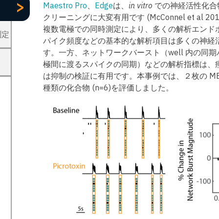
>
Maestro Pro
、
Edge
は、
in vitro
での神経活性化合
クリーニングに大変有用です (McConnel et al 2012, Va
複数電極での同時測定により、多くの解析エンド
測定
パイク頻度などの基本的な解析項目は多くの神経
す。一方、ネットワークバースト（well 内の同期バースト
極間に渡るスパイクの同期）などの解析指標は、
は抑制の検証に有用です。本事例では、２枚の ME
種類の化合物 (n=6)を評価しました。