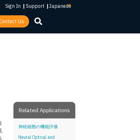
your
Sign In
|
Support
|
language
Contact Us
Related Applications
改
神経細胞の機能評価
低
Neural Optical and
れ