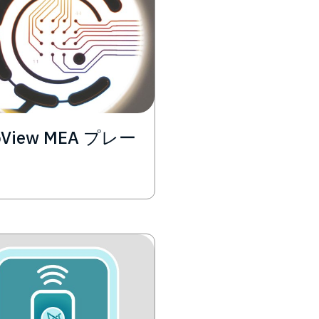
oView MEA プレー